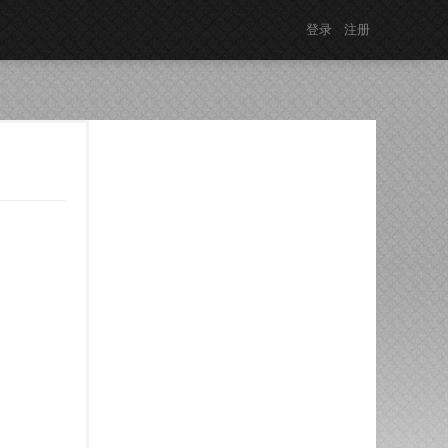
登录
注册